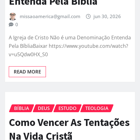
Entenda Pela Bíblia
missaoamerica@gmail.com
jun 30, 2026
0
A Igreja de Cristo Não é uma Denominação Entenda
Pela BíbliaBaixar https://www.youtube.com/watch?
v=u5Qdw0HX_S0
READ MORE
BÍBLIA
DEUS
ESTUDO
TEOLOGIA
Como Vencer As Tentações
Na Vida Cristã