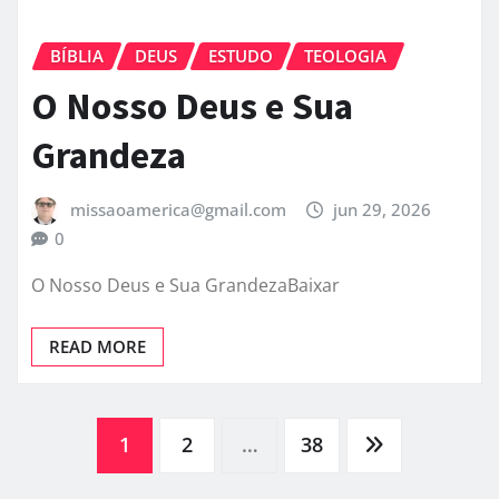
BÍBLIA
DEUS
ESTUDO
TEOLOGIA
O Nosso Deus e Sua
Grandeza
missaoamerica@gmail.com
jun 29, 2026
0
O Nosso Deus e Sua GrandezaBaixar
READ MORE
Paginação
1
2
…
38