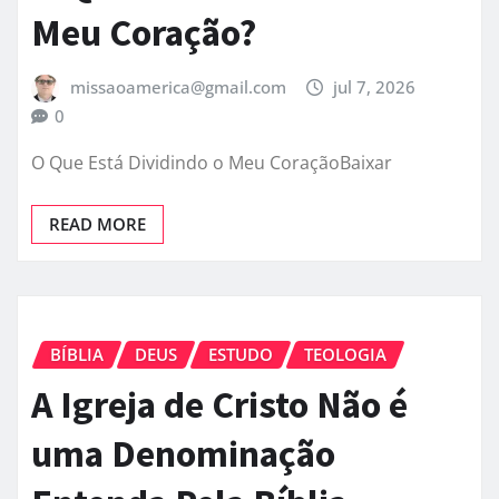
Meu Coração?
missaoamerica@gmail.com
jul 7, 2026
0
O Que Está Dividindo o Meu CoraçãoBaixar
READ MORE
BÍBLIA
DEUS
ESTUDO
TEOLOGIA
A Igreja de Cristo Não é
uma Denominação