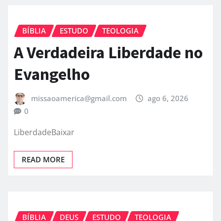
BÍBLIA
ESTUDO
TEOLOGIA
A Verdadeira Liberdade no
Evangelho
missaoamerica@gmail.com
ago 6, 2026
0
LiberdadeBaixar
READ MORE
BÍBLIA
DEUS
ESTUDO
TEOLOGIA