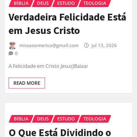
BÍBLIA
DEUS
ESTUDO
TEOLOGIA
Verdadeira Felicidade Está
em Jesus Cristo
missaoamerica@gmail.com
jul 13, 2026
0
A Felicidade em Cristo Jesus)Baixar
READ MORE
BÍBLIA
DEUS
ESTUDO
TEOLOGIA
O Que Está Dividindo o