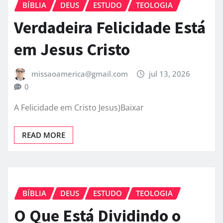
BÍBLIA
DEUS
ESTUDO
TEOLOGIA
Verdadeira Felicidade Está
em Jesus Cristo
missaoamerica@gmail.com
jul 13, 2026
0
A Felicidade em Cristo Jesus)Baixar
READ MORE
BÍBLIA
DEUS
ESTUDO
TEOLOGIA
O Que Está Dividindo o