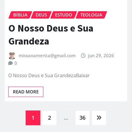
BÍBLIA
DEUS
ESTUDO
TEOLOGIA
O Nosso Deus e Sua
Grandeza
missaoamerica@gmail.com
jun 29, 2026
0
O Nosso Deus e Sua GrandezaBaixar
READ MORE
Paginação
1
2
…
36