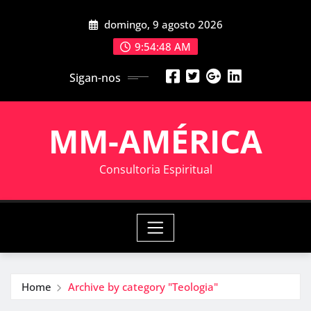
Skip
domingo, 9 agosto 2026
to
content
9:54:49 AM
Sigan-nos
MM-AMÉRICA
Consultoria Espiritual
Home
Archive by category "Teologia"