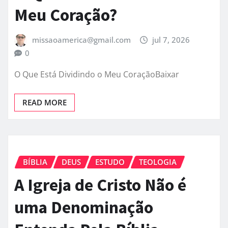
Meu Coração?
missaoamerica@gmail.com
jul 7, 2026
0
O Que Está Dividindo o Meu CoraçãoBaixar
READ MORE
BÍBLIA
DEUS
ESTUDO
TEOLOGIA
A Igreja de Cristo Não é
uma Denominação