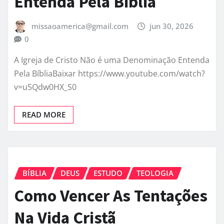
Entenda Pela Bíblia
missaoamerica@gmail.com
jun 30, 2026
0
A Igreja de Cristo Não é uma Denominação Entenda
Pela BíbliaBaixar https://www.youtube.com/watch?
v=u5Qdw0HX_S0
READ MORE
BÍBLIA
DEUS
ESTUDO
TEOLOGIA
Como Vencer As Tentações
Na Vida Cristã