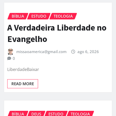
BÍBLIA
ESTUDO
TEOLOGIA
A Verdadeira Liberdade no
Evangelho
missaoamerica@gmail.com
ago 6, 2026
0
LiberdadeBaixar
READ MORE
BÍBLIA
DEUS
ESTUDO
TEOLOGIA