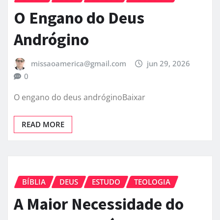
O Engano do Deus
Andrógino
missaoamerica@gmail.com
jun 29, 2026
0
O engano do deus andróginoBaixar
READ MORE
BÍBLIA
DEUS
ESTUDO
TEOLOGIA
A Maior Necessidade do