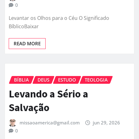
0
Levantar os Olhos para o Céu O Significado
BíblicoBaixar
READ MORE
BÍBLIA
DEUS
ESTUDO
TEOLOGIA
Levando a Sério a
Salvação
missaoamerica@gmail.com
jun 29, 2026
0