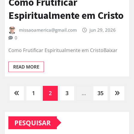
Como Frutificar
Espiritualmente em Cristo
missaoamerica@gmail.com
jun 29, 2026
0
Como Frutificar Espiritualmente em CristoBaixar
READ MORE
Paginação
1
2
3
…
35
de
PESQUISAR
posts