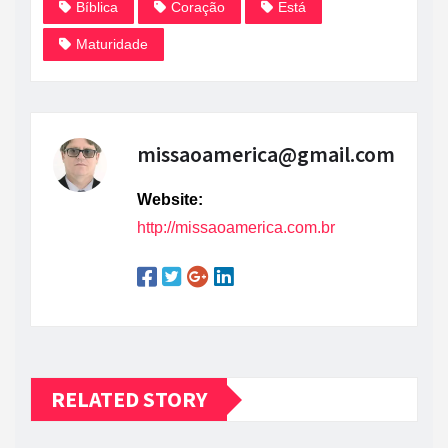
Bíblica
Coração
Está
Maturidade
missaoamerica@gmail.com
Website:
http://missaoamerica.com.br
RELATED STORY