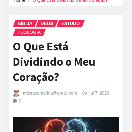
Home
O Que Está Dividindo o Meu Coração?
BÍBLIA
DEUS
ESTUDO
TEOLOGIA
O Que Está
Dividindo o Meu
Coração?
missaoamerica@gmail.com
jul 7, 2026
0