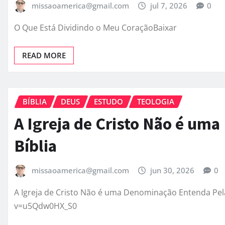
missaoamerica@gmail.com
jul 7, 2026
0
O Que Está Dividindo o Meu CoraçãoBaixar
READ MORE
BÍBLIA
DEUS
ESTUDO
TEOLOGIA
A Igreja de Cristo Não é um
Bíblia
missaoamerica@gmail.com
jun 30, 2026
0
A Igreja de Cristo Não é uma Denominação Entenda Pel
v=u5Qdw0HX_S0