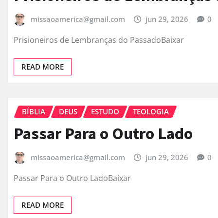
missaoamerica@gmail.com
jun 29, 2026
0
Prisioneiros de Lembranças do PassadoBaixar
READ MORE
BÍBLIA
DEUS
ESTUDO
TEOLOGIA
Passar Para o Outro Lado
missaoamerica@gmail.com
jun 29, 2026
0
Passar Para o Outro LadoBaixar
READ MORE