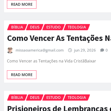
READ MORE
BÍBLIA
DEUS
ESTUDO
TEOLOGIA
Como Vencer As Tentações Na
missaoamerica@gmail.com
jun 29, 2026
0
Como Vencer as Tentações na Vida CristãBaixar
READ MORE
BÍBLIA
DEUS
ESTUDO
TEOLOGIA
Prisioneiros de Lembranças