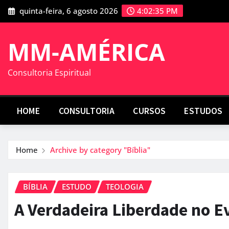
Skip
quinta-feira, 6 agosto 2026
4:02:36 PM
to
content
MM-AMÉRICA
Consultoria Espiritual
HOME
CONSULTORIA
CURSOS
ESTUDOS
Home
Archive by category "Bíblia"
BÍBLIA
ESTUDO
TEOLOGIA
A Verdadeira Liberdade no E