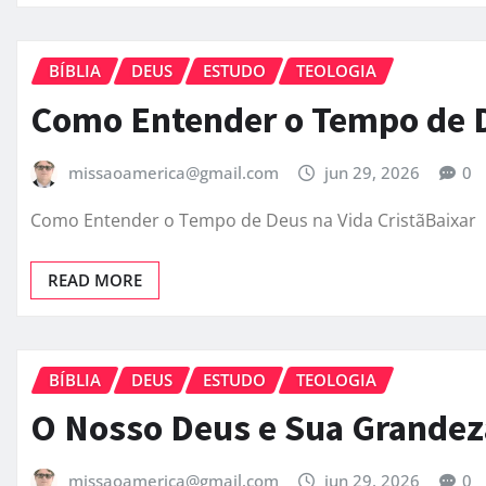
BÍBLIA
DEUS
ESTUDO
TEOLOGIA
Como Entender o Tempo de D
missaoamerica@gmail.com
jun 29, 2026
0
Como Entender o Tempo de Deus na Vida CristãBaixar
READ MORE
BÍBLIA
DEUS
ESTUDO
TEOLOGIA
O Nosso Deus e Sua Grandez
missaoamerica@gmail.com
jun 29, 2026
0