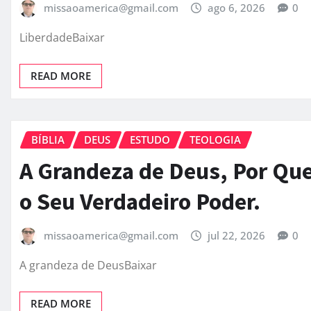
missaoamerica@gmail.com
ago 6, 2026
0
LiberdadeBaixar
READ MORE
BÍBLIA
DEUS
ESTUDO
TEOLOGIA
A Grandeza de Deus, Por Q
o Seu Verdadeiro Poder.
missaoamerica@gmail.com
jul 22, 2026
0
A grandeza de DeusBaixar
READ MORE