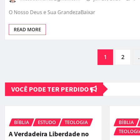
O Nosso Deus e Sua GrandezaBaixar
READ MORE
Paginação
1
2
de
VOCÊ PODE TER PERDIDO
posts
BÍBLIA
ESTUDO
TEOLOGIA
BÍBLIA
TEOLOGI
A Verdadeira Liberdade no