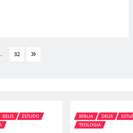
…
32
DEUS
ESTUDO
BÍBLIA
DEUS
ESTU
A
TEOLOGIA