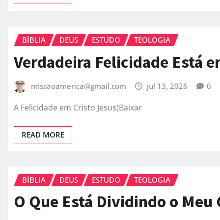
BÍBLIA
DEUS
ESTUDO
TEOLOGIA
Verdadeira Felicidade Está e
missaoamerica@gmail.com
jul 13, 2026
0
A Felicidade em Cristo Jesus)Baixar
READ MORE
BÍBLIA
DEUS
ESTUDO
TEOLOGIA
O Que Está Dividindo o Meu 