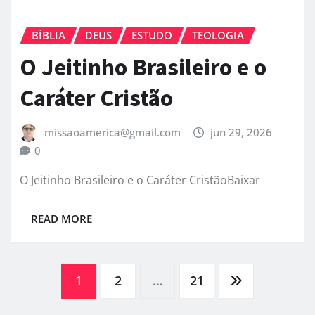
BÍBLIA
DEUS
ESTUDO
TEOLOGIA
O Jeitinho Brasileiro e o
Caráter Cristão
missaoamerica@gmail.com
jun 29, 2026
0
O Jeitinho Brasileiro e o Caráter CristãoBaixar
READ MORE
Paginação
1
2
…
21