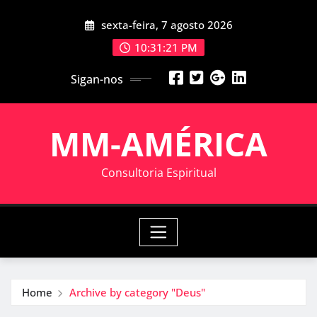
Skip
sexta-feira, 7 agosto 2026
to
content
10:31:22 PM
Sigan-nos
MM-AMÉRICA
Consultoria Espiritual
Home
Archive by category "Deus"