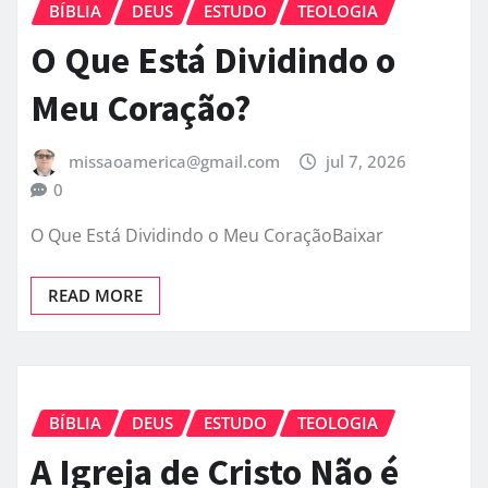
BÍBLIA
DEUS
ESTUDO
TEOLOGIA
O Que Está Dividindo o
Meu Coração?
missaoamerica@gmail.com
jul 7, 2026
0
O Que Está Dividindo o Meu CoraçãoBaixar
READ MORE
BÍBLIA
DEUS
ESTUDO
TEOLOGIA
A Igreja de Cristo Não é