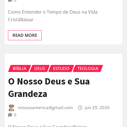
Como Entender o Tempo de Deus na Vida
CristãBaixar
READ MORE
BÍBLIA
DEUS
ESTUDO
TEOLOGIA
O Nosso Deus e Sua
Grandeza
missaoamerica@gmail.com
jun 29, 2026
0
O Nosso Deus e Sua GrandezaBaixar