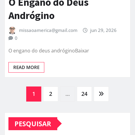
O Engano do Deus
Andrógino
missaoamerica@gmail.com
jun 29, 2026
0
O engano do deus andróginoBaixar
READ MORE
Paginação
1
2
…
24
de
PESQUISAR
posts