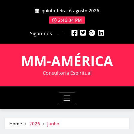
Skip
quinta-feira, 6 agosto 2026
to
content
2:46:35 PM
Sigan-nos
MM-AMÉRICA
Consultoria Espiritual
Home
2026
junho