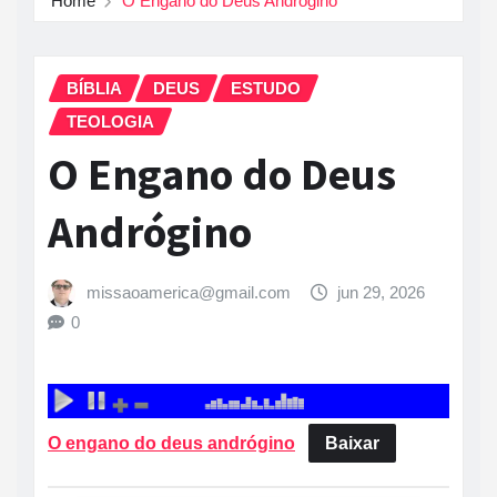
Home
O Engano do Deus Andrógino
BÍBLIA
DEUS
ESTUDO
TEOLOGIA
O Engano do Deus
Andrógino
missaoamerica@gmail.com
jun 29, 2026
0
O engano do deus andrógino
Baixar