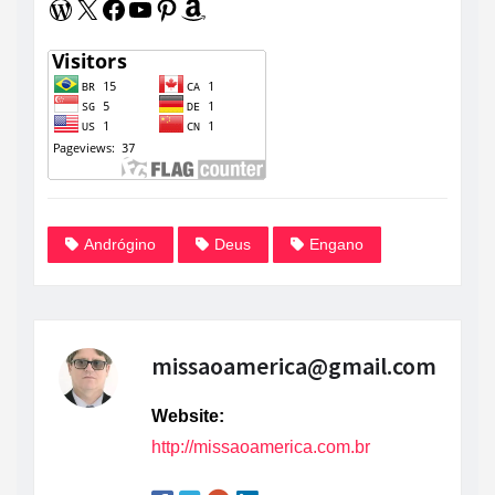
WordPress
X
Facebook
Youtube
Pinterest
Amazon
Andrógino
Deus
Engano
missaoamerica@gmail.com
Website:
http://missaoamerica.com.br