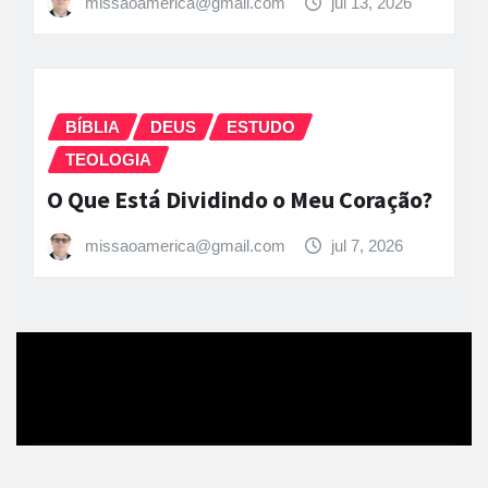
missaoamerica@gmail.com
jul 13, 2026
BÍBLIA
DEUS
ESTUDO
TEOLOGIA
O Que Está Dividindo o Meu Coração?
missaoamerica@gmail.com
jul 7, 2026
Copyright © 2026 | Powered by
WordPress
|
News