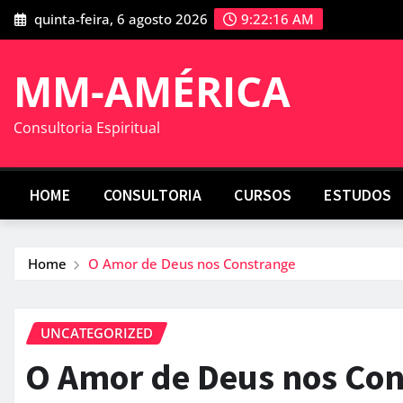
Skip
quinta-feira, 6 agosto 2026
9:22:17 AM
to
content
MM-AMÉRICA
Consultoria Espiritual
HOME
CONSULTORIA
CURSOS
ESTUDOS
Home
O Amor de Deus nos Constrange
UNCATEGORIZED
O Amor de Deus nos Co