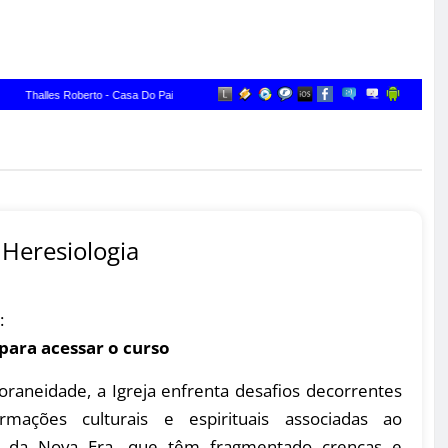
Heresiologia
:
 para acessar o curso
raneidade, a Igreja enfrenta desafios decorrentes
rmações culturais e espirituais associadas ao
 da Nova Era, que têm fragmentado crenças e