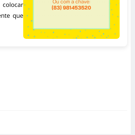
 colocar
ente que