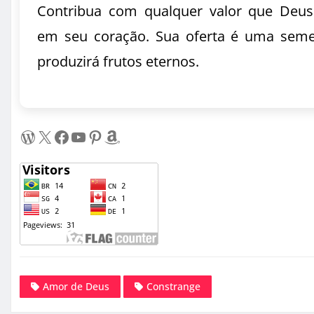
Contribua com qualquer valor que Deus
em seu coração. Sua oferta é uma sem
produzirá frutos eternos.
WordPress
X
Facebook
Youtube
Pinterest
Amazon
Amor de Deus
Constrange