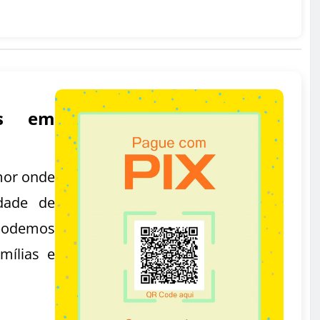
as em
mor onde
dade de
podemos
mílias e