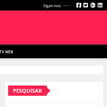
Sigan-nos
TV WEB
PESQUISAR