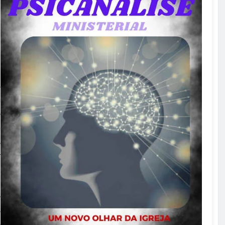
s
a
o
a
s
r
o
s
o