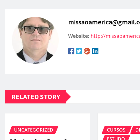
missaoamerica@gmail.
Website:
http://missaoameric
RELATED STORY
UNCATEGORIZED
CURSOS,
D
ESTUDO