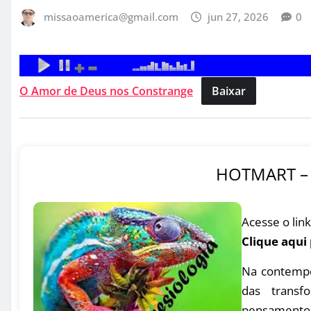
missaoamerica@gmail.com
jun 27, 2026
0
O Amor de Deus nos Constrange
Baixar
HOTMART – 
Acesse o link
Clique aqui
Na contempo
das transfo
pensamento