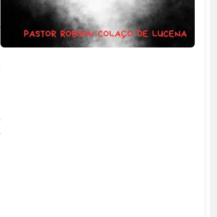
l
o
a
m
e
i
o
o
u