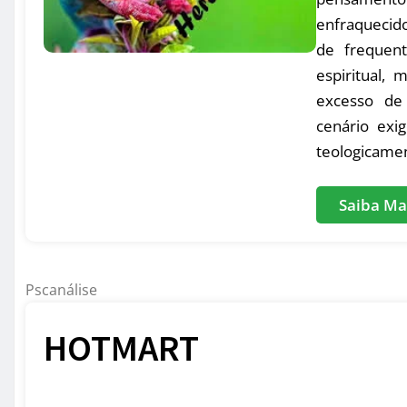
enfraquecid
de frequent
espiritual,
excesso de 
cenário exig
teologicamen
Saiba Ma
Pscanálise
HOTMART