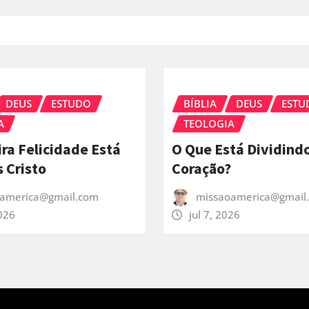
DEUS
ESTUDO
BÍBLIA
DEUS
ESTU
A
TEOLOGIA
ra Felicidade Está
O Que Está Dividind
 Cristo
Coração?
america@gmail.com
missaoamerica@gmail
2026
jul 7, 2026