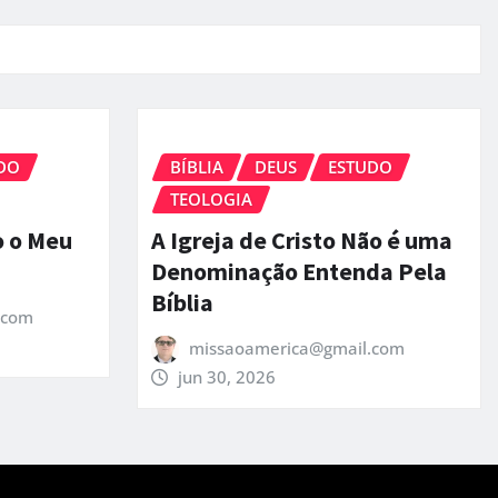
DO
BÍBLIA
DEUS
ESTUDO
TEOLOGIA
o o Meu
A Igreja de Cristo Não é uma
Denominação Entenda Pela
Bíblia
.com
missaoamerica@gmail.com
jun 30, 2026