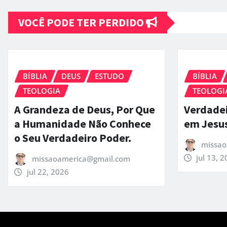
VOCÊ PODE TER PERDIDO
BÍBLIA
DEUS
ESTUDO
BÍBLIA
TEOLOGIA
TEOLOGI
A Grandeza de Deus, Por Que
Verdadei
a Humanidade Não Conhece
em Jesus
o Seu Verdadeiro Poder.
missao
jul 13, 
missaoamerica@gmail.com
jul 22, 2026