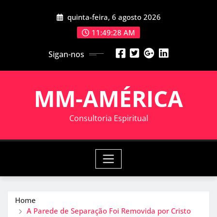
Skip
quinta-feira, 6 agosto 2026
to
content
11:49:28 AM
Sigan-nos
MM-AMÉRICA
Consultoria Espiritual
Home
A Parede de Separação Foi Removida por Cristo