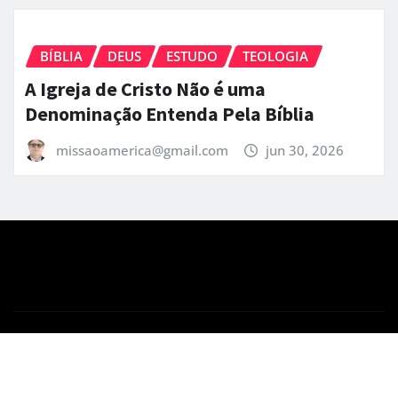
BÍBLIA
DEUS
ESTUDO
TEOLOGIA
A Igreja de Cristo Não é uma
Denominação Entenda Pela Bíblia
missaoamerica@gmail.com
jun 30, 2026
Copyright © 2026 | Powered by
WordPress
|
News
Gadgets
by
ThemeArile