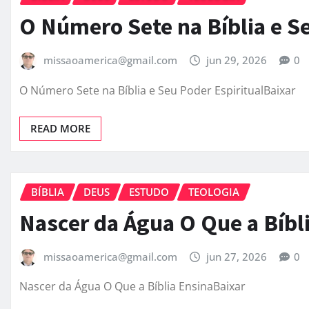
O Número Sete na Bíblia e Se
missaoamerica@gmail.com
jun 29, 2026
0
O Número Sete na Bíblia e Seu Poder EspiritualBaixar
READ MORE
BÍBLIA
DEUS
ESTUDO
TEOLOGIA
Nascer da Água O Que a Bíbl
missaoamerica@gmail.com
jun 27, 2026
0
Nascer da Água O Que a Bíblia EnsinaBaixar