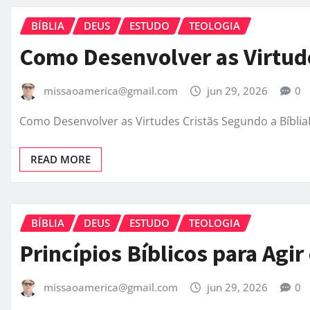
BÍBLIA
DEUS
ESTUDO
TEOLOGIA
Como Desenvolver as Virtude
missaoamerica@gmail.com
jun 29, 2026
0
Como Desenvolver as Virtudes Cristãs Segundo a Bíblia
READ MORE
BÍBLIA
DEUS
ESTUDO
TEOLOGIA
Princípios Bíblicos para Agi
missaoamerica@gmail.com
jun 29, 2026
0