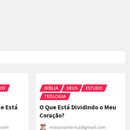
DO
BÍBLIA
DEUS
ESTUDO
TEOLOGIA
de Está
O Que Está Dividindo o Meu
Coração?
.com
missaoamerica@gmail.com