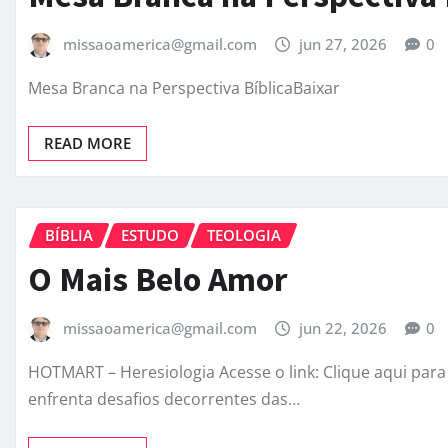
missaoamerica@gmail.com
jun 27, 2026
0
Mesa Branca na Perspectiva BíblicaBaixar
READ MORE
BÍBLIA
ESTUDO
TEOLOGIA
O Mais Belo Amor
missaoamerica@gmail.com
jun 22, 2026
0
HOTMART – Heresiologia Acesse o link: Clique aqui par
enfrenta desafios decorrentes das…