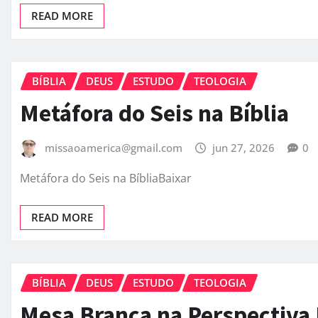
READ MORE
BÍBLIA
DEUS
ESTUDO
TEOLOGIA
Metáfora do Seis na Bíblia
missaoamerica@gmail.com
jun 27, 2026
0
Metáfora do Seis na BíbliaBaixar
READ MORE
BÍBLIA
DEUS
ESTUDO
TEOLOGIA
Mesa Branca na Perspectiva 