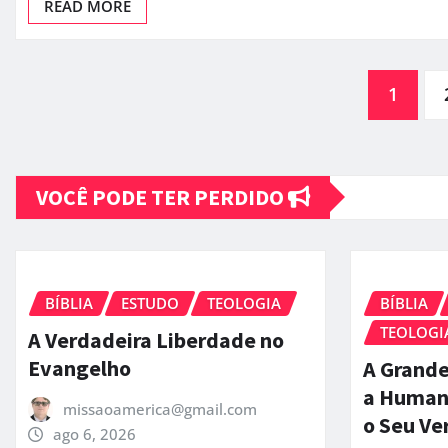
READ MORE
Paginação
1
de
VOCÊ PODE TER PERDIDO
posts
BÍBLIA
ESTUDO
TEOLOGIA
BÍBLIA
TEOLOGI
A Verdadeira Liberdade no
Evangelho
A Grande
a Human
missaoamerica@gmail.com
o Seu Ve
ago 6, 2026