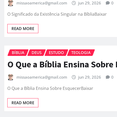
missaoamerica@gmail.com
jun 29, 2026
0
O Significado da Existência Singular na BíbliaBaixar
READ MORE
BÍBLIA
DEUS
ESTUDO
TEOLOGIA
O Que a Bíblia Ensina Sobre
missaoamerica@gmail.com
jun 29, 2026
0
O Que a Bíblia Ensina Sobre EsquecerBaixar
READ MORE