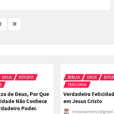
2
DEUS
ESTUDO
BÍBLIA
DEUS
ESTU
A
TEOLOGIA
za de Deus, Por Que
Verdadeira Felicida
idade Não Conhece
em Jesus Cristo
rdadeiro Poder.
missaoamerica@gmail