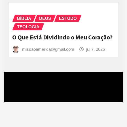
BÍBLIA
DEUS
ESTUDO
TEOLOGIA
O Que Está Dividindo o Meu Coração?
missaoamerica@gmail.com
jul 7, 2026
Copyright © 2026 | Powered by
WordPress
|
News
Gadgets
by
ThemeArile