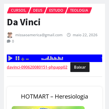
CURSOS,
DEUS
ESTUDO
TEOLOGIA
Da Vinci
missaoamerica@gmail.com
maio 22, 2026
0
davinci-090620080151-phpapp02
Baixar
HOTMART – Heresiologia