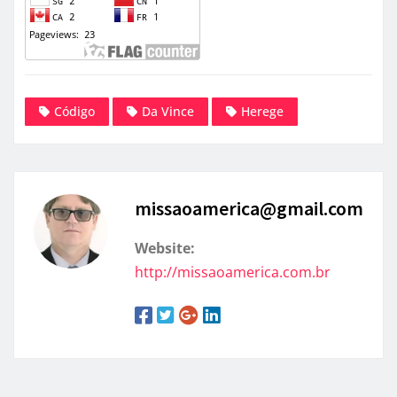
Código
Da Vince
Herege
missaoamerica@gmail.com
Website:
http://missaoamerica.com.br