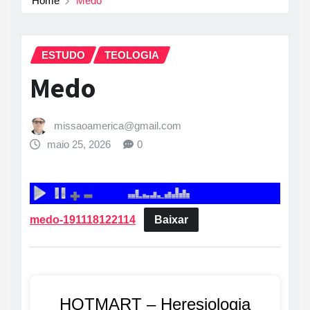
Home
Medo
ESTUDO
TEOLOGIA
Medo
missaoamerica@gmail.com
maio 25, 2026
0
medo-191118122114
Baixar
HOTMART – Heresiologia