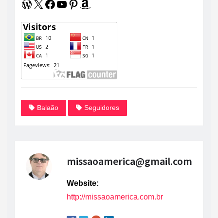
WordPress
X
Facebook
Youtube
Pinterest
Amazon
Balaão
Seguidores
missaoamerica@gmail.com
Website:
http://missaoamerica.com.br