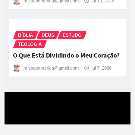
missaoamerica@gmail.com
jul 13, 2026
BÍBLIA
DEUS
ESTUDO
TEOLOGIA
O Que Está Dividindo o Meu Coração?
missaoamerica@gmail.com
jul 7, 2026
Copyright © 2026 | Powered by
WordPress
|
News