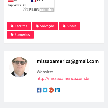
Escritas
Salvação
Sinais
Sumérios
missaoamerica@gmail.com
Website:
http://missaoamerica.com.br