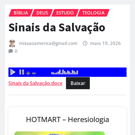
BÍBLIA
DEUS
ESTUDO
TEOLOGIA
Sinais da Salvação
missaoamerica@gmail.com
maio 19, 2026
0
Sinais da Salvação.docx
Baixar
HOTMART – Heresiologia