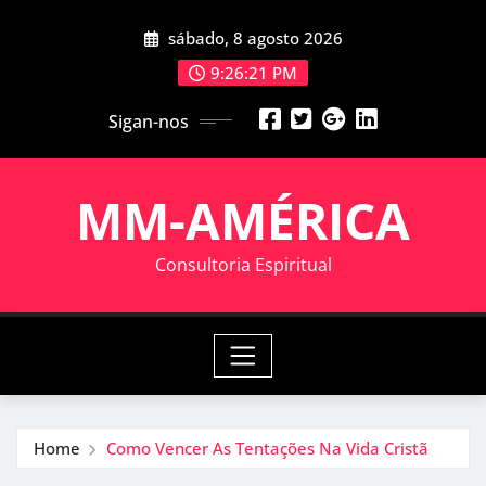
Skip
sábado, 8 agosto 2026
to
content
9:26:21 PM
Sigan-nos
MM-AMÉRICA
Consultoria Espiritual
Home
Como Vencer As Tentações Na Vida Cristã