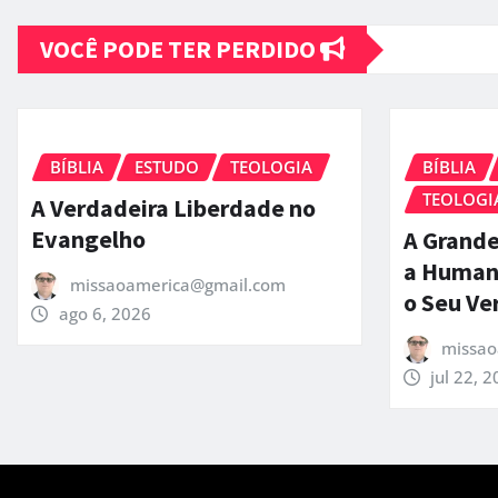
VOCÊ PODE TER PERDIDO
BÍBLIA
ESTUDO
TEOLOGIA
BÍBLIA
TEOLOGI
A Verdadeira Liberdade no
Evangelho
A Grande
a Human
missaoamerica@gmail.com
o Seu Ve
ago 6, 2026
missao
jul 22, 