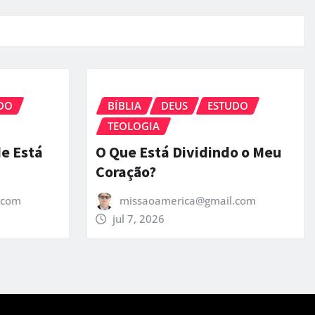
DO
BÍBLIA
DEUS
ESTUDO
TEOLOGIA
de Está
O Que Está Dividindo o Meu
Coração?
.com
missaoamerica@gmail.com
jul 7, 2026