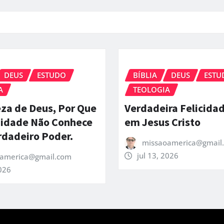
DEUS
ESTUDO
BÍBLIA
DEUS
ESTU
A
TEOLOGIA
za de Deus, Por Que
Verdadeira Felicida
idade Não Conhece
em Jesus Cristo
rdadeiro Poder.
missaoamerica@gmail
jul 13, 2026
america@gmail.com
2026