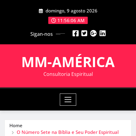
Skip
domingo, 9 agosto 2026
to
content
11:56:06 AM
Sigan-nos
MM-AMÉRICA
Consultoria Espiritual
Home
O Número Sete na Bíblia e Seu Poder Espiritual