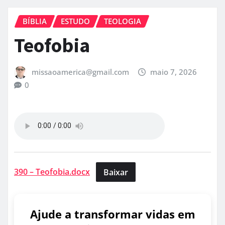
BÍBLIA
ESTUDO
TEOLOGIA
Teofobia
missaoamerica@gmail.com
maio 7, 2026
0
390 – Teofobia.docx
Baixar
Ajude a transformar vidas em