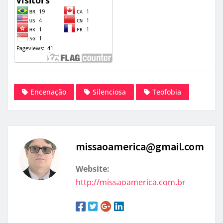
Encenação
Silenciosa
Teofobia
missaoamerica@gmail.com
Website:
http://missaoamerica.com.br