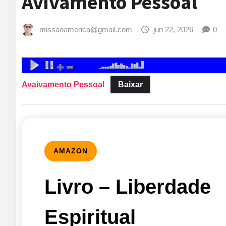
Avivamento Pessoal
missaoamerica@gmail.com
jun 22, 2026
0
Avaivamento Pessoal
Baixar
AMAZON
Livro – Liberdade
Espiritual