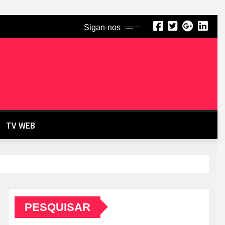
Sigan-nos
TV WEB
PESQUISAR