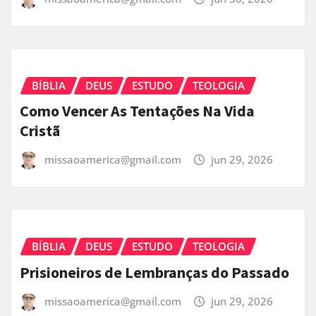
BÍBLIA
DEUS
ESTUDO
TEOLOGIA
A Igreja de Cristo Não é uma
Denominação Entenda Pela Bíblia
missaoamerica@gmail.com
jun 30, 2026
BÍBLIA
DEUS
ESTUDO
TEOLOGIA
Como Vencer As Tentações Na Vida
Cristã
missaoamerica@gmail.com
jun 29, 2026