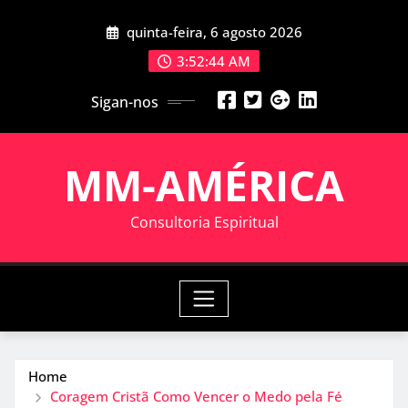
Skip
quinta-feira, 6 agosto 2026
to
content
3:52:45 AM
Sigan-nos
MM-AMÉRICA
Consultoria Espiritual
Home
Coragem Cristã Como Vencer o Medo pela Fé