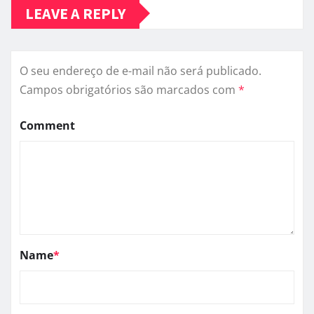
O Jeitinho Brasileiro e o Caráter Cristão
missaoamerica@gmail.com
jun 29, 2026
LEAVE A REPLY
O seu endereço de e-mail não será publicado.
Campos obrigatórios são marcados com
*
Comment