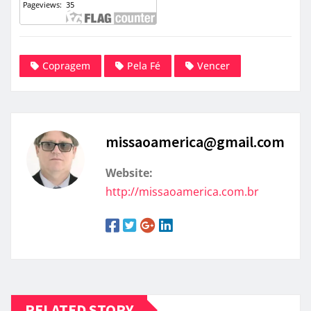
WordPress
X
Facebook
Youtube
Pinterest
Amazon
Copragem
Pela Fé
Vencer
missaoamerica@gmail.com
Website:
http://missaoamerica.com.br