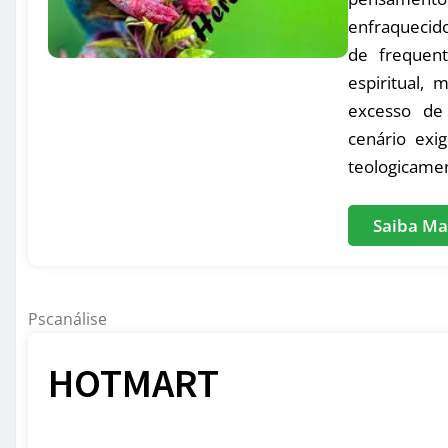
enfraquecid
de frequent
espiritual,
excesso de 
cenário exig
teologicamen
Saiba Ma
Pscanálise
HOTMART