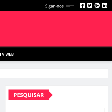
Sigan-nos
TV WEB
PESQUISAR