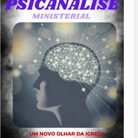
s
a
o
a
s
r
o
s
o