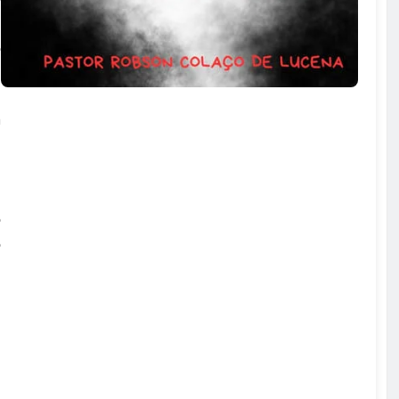
l
o
a
m
e
i
o
o
u