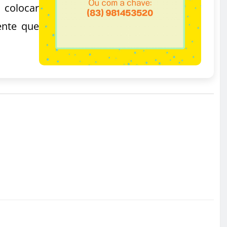
 colocar
ente que