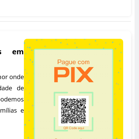
as em
mor onde
dade de
podemos
mílias e