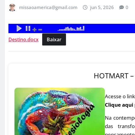
missaoamerica@gmail.com
jun 5, 2026
0
Destino.docx
Baixar
HOTMART – 
Acesse o link
Clique aqui
Na contempo
das transfo
pensamento