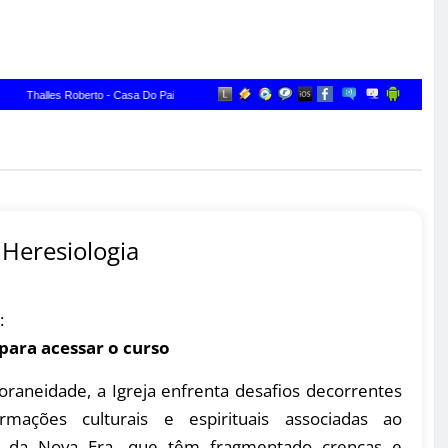
Heresiologia
:
 para acessar o curso
raneidade, a Igreja enfrenta desafios decorrentes
rmações culturais e espirituais associadas ao
 da Nova Era, que têm fragmentado crenças e