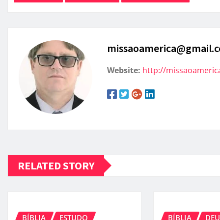
missaoamerica@gmail.
Website:
http://missaoameric
RELATED STORY
BÍBLIA
ESTUDO
BÍBLIA
DEU