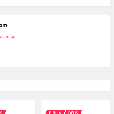
com
a.com.br
S
BÍBLIA
DEUS