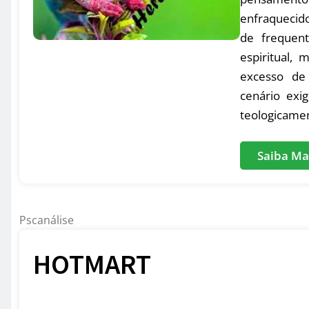
enfraquecid
de frequent
espiritual,
excesso de 
cenário exig
teologicamen
Saiba Ma
Pscanálise
HOTMART