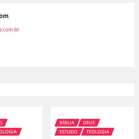
com
a.com.br
S
BÍBLIA
DEUS
OLOGIA
ESTUDO
TEOLOGIA