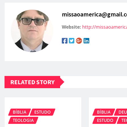
missaoamerica@gmail.
Website:
http://missaoameric
RELATED STORY
BÍBLIA
ESTUDO
BÍBLIA
DEU
TEOLOGIA
ESTUDO
TE