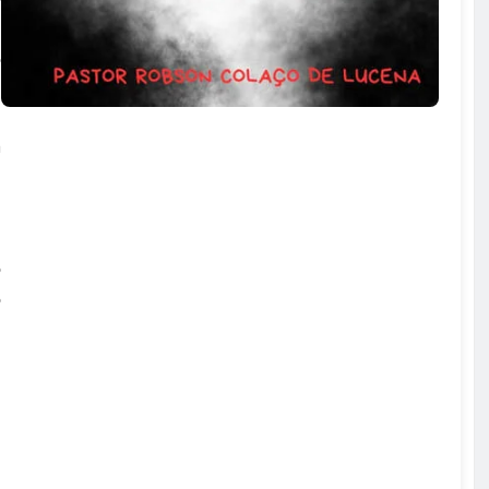
l
o
a
m
e
i
o
o
u