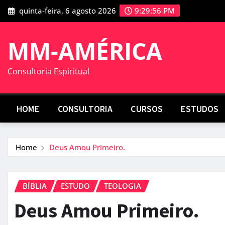
Skip
quinta-feira, 6 agosto 2026
9:29:57 PM
to
content
MM-AMÉRICA
Consultoria Espiritual
HOME
CONSULTORIA
CURSOS
ESTUDOS
Home
Deus Amou Primeiro.
BÍBLIA
ESTUDO
TEOLOGIA
Deus Amou Primeiro.