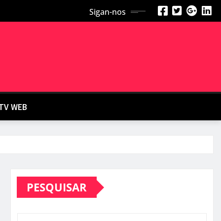
Sigan-nos
TV WEB
PESQUISAR