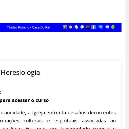
Heresiologia
:
 para acessar o curso
raneidade, a Igreja enfrenta desafios decorrentes
rmações culturais e espirituais associadas ao
 da Nova Era, que têm fragmentado crenças e