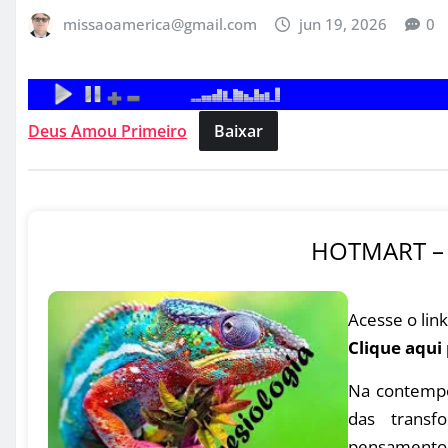
missaoamerica@gmail.com
jun 19, 2026
0
Deus Amou Primeiro
Baixar
HOTMART – 
Acesse o link
Clique aqui
Na contempo
das transfo
pensamento