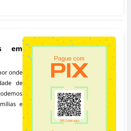
as em
mor onde
dade de
podemos
mílias e