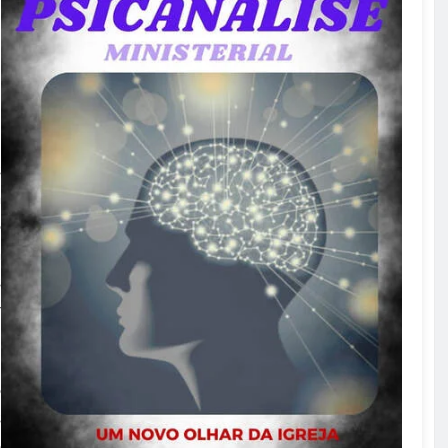
s
a
o
a
s
r
o
s
o