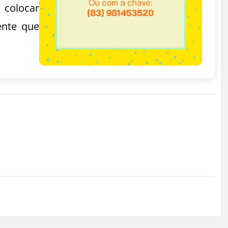
 colocar
ente que