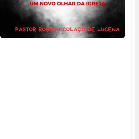
o
l
o
a
m
e
i
o
o
u