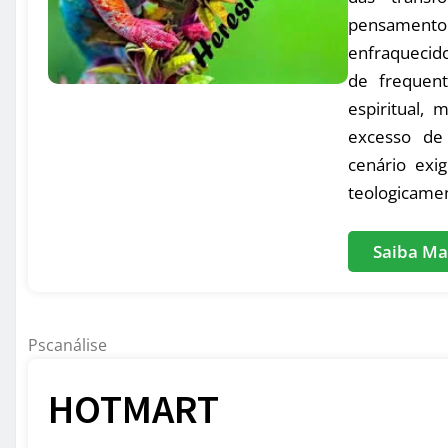
pensamento
enfraquecid
de frequent
espiritual,
excesso de 
cenário exig
teologicamen
Saiba Ma
Pscanálise
HOTMART