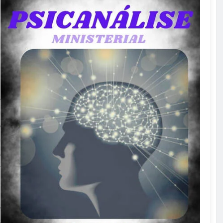
s
a
o
a
s
r
o
s