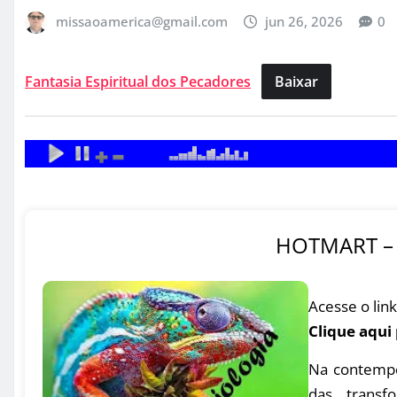
missaoamerica@gmail.com
jun 26, 2026
0
Fantasia Espiritual dos Pecadores
Baixar
HOTMART – 
Acesse o link
Clique aqui
Na contempo
das transfo