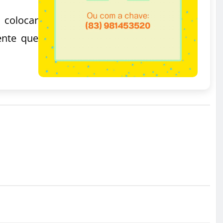
 colocar
ente que