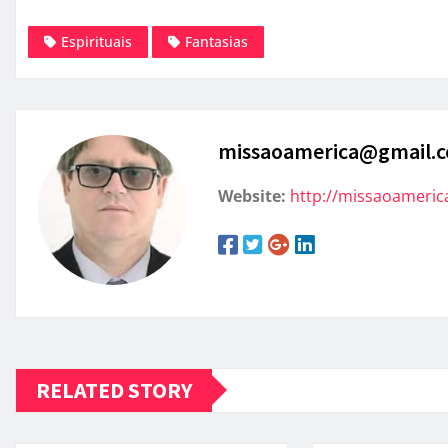
Espirituais
Fantasias
missaoamerica@gmail.
Website:
http://missaoameric
RELATED STORY