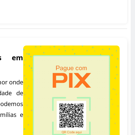
as em
mor onde
dade de
podemos
mílias e