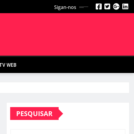
Sigan-nos
TV WEB
PESQUISAR