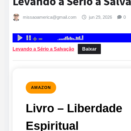
Levando a Sério a Salv
missaoamerica@gmail.com
jun 29, 2026
0
Levando a Sério a Salvação
Baixar
AMAZON
Livro – Liberdade
Espiritual