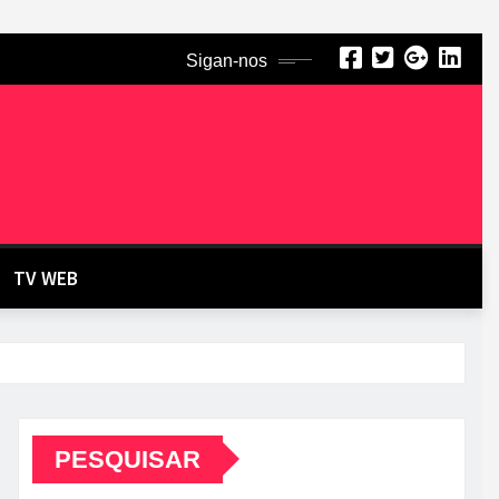
Sigan-nos
TV WEB
PESQUISAR