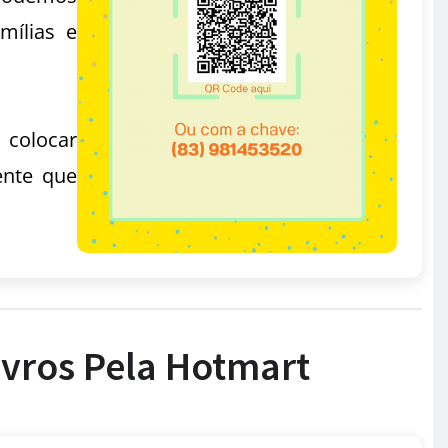
mílias e
 colocar
ente que
ivros Pela Hotmart