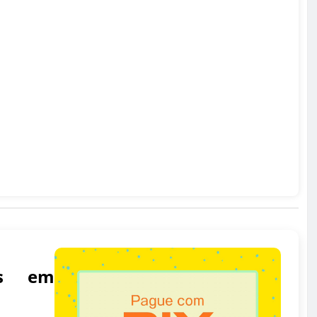
i
o
o
u
as em