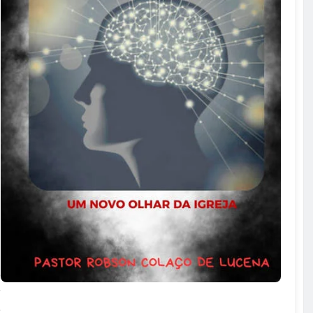
s
a
o
a
,
s
o
s
l
o
o
e
r
e