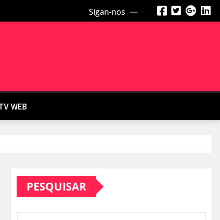
Sigan-nos
TV WEB
PESQUISAR