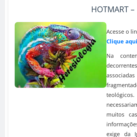
HOTMART – 
Acesse o lin
Clique aqu
Na contem
decorrente
associad
fragmenta
teológicos
necessaria
muitos ca
informaçõe
exige da I