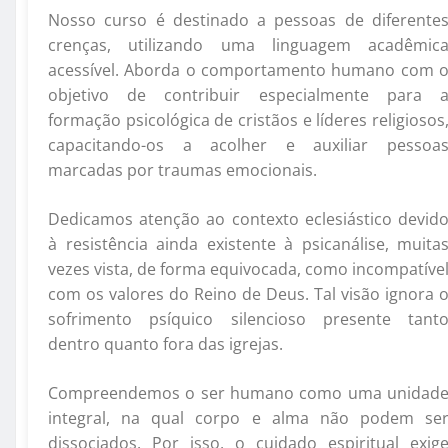
Nosso curso é destinado a pessoas de diferente
crenças, utilizando uma linguagem acadêmic
acessível. Aborda o comportamento humano com 
objetivo de contribuir especialmente para 
formação psicológica de cristãos e líderes religiosos
capacitando-os a acolher e auxiliar pessoa
marcadas por traumas emocionais.
Dedicamos atenção ao contexto eclesiástico devid
à resistência ainda existente à psicanálise, muita
vezes vista, de forma equivocada, como incompatíve
com os valores do Reino de Deus. Tal visão ignora 
sofrimento psíquico silencioso presente tant
dentro quanto fora das igrejas.
Compreendemos o ser humano como uma unidad
integral, na qual corpo e alma não podem se
dissociados. Por isso, o cuidado espiritual exig