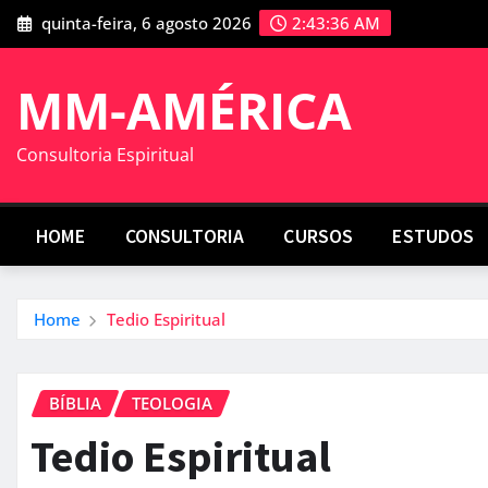
Skip
quinta-feira, 6 agosto 2026
2:43:37 AM
to
content
MM-AMÉRICA
Consultoria Espiritual
HOME
CONSULTORIA
CURSOS
ESTUDOS
Home
Tedio Espiritual
BÍBLIA
TEOLOGIA
Tedio Espiritual