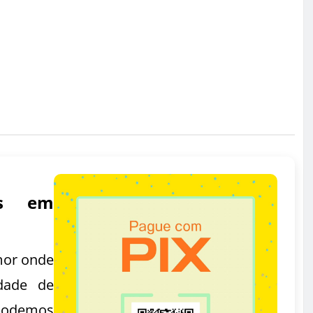
as em
mor onde
dade de
podemos