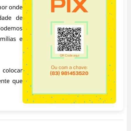
mor onde
dade de
podemos
mílias e
 colocar
ente que