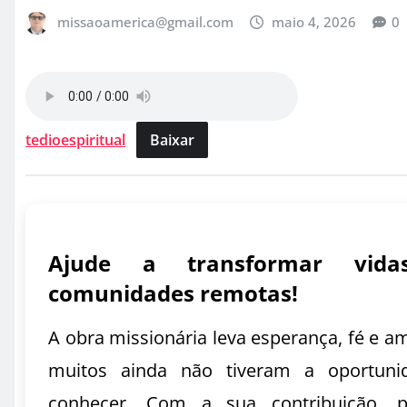
missaoamerica@gmail.com
maio 4, 2026
0
tedioespiritual
Baixar
Ajude a transformar vid
comunidades remotas!
A obra missionária leva esperança, fé e a
muitos ainda não tiveram a oportuni
conhecer. Com a sua contribuição, 