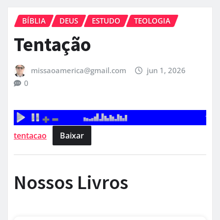
BÍBLIA
DEUS
ESTUDO
TEOLOGIA
Tentação
missaoamerica@gmail.com
jun 1, 2026
0
tentacao
Baixar
Nossos Livros