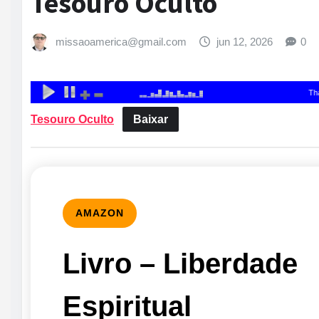
Tesouro Oculto
missaoamerica@gmail.com
jun 12, 2026
0
Tesouro Oculto
Baixar
AMAZON
Livro – Liberdade
Espiritual