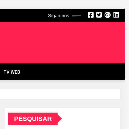
Sigan-nos
TV WEB
PESQUISAR