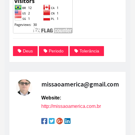
Deus
Periodo
Tolerância
missaoamerica@gmail.com
Website:
http://missaoamerica.com.br