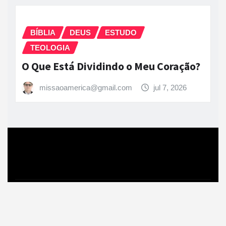
BÍBLIA
DEUS
ESTUDO
TEOLOGIA
O Que Está Dividindo o Meu Coração?
missaoamerica@gmail.com
jul 7, 2026
Copyright © 2026 | Powered by
WordPress
|
News
Gadgets
by
ThemeArile