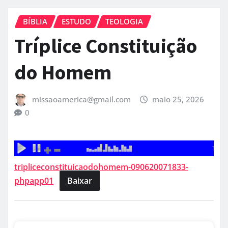
BÍBLIA
ESTUDO
TEOLOGIA
Tríplice Constituição
do Homem
missaoamerica@gmail.com
maio 25, 2026
0
tripliceconstituicaodohomem-090620071833-
phpapp01
Baixar