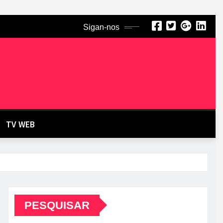
Sigan-nos
TV WEB
PESQUISAR