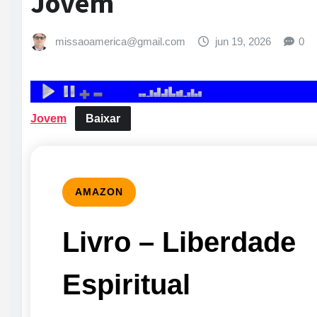
Jovem
missaoamerica@gmail.com
jun 19, 2026
0
Jovem
Baixar
AMAZON
Livro – Liberdade
Espiritual