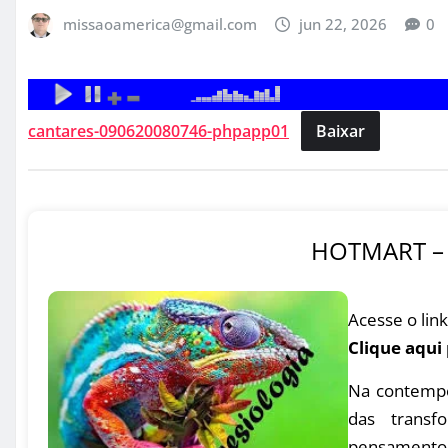
missaoamerica@gmail.com
jun 22, 2026
0
cantares-090620080746-phpapp01
Baixar
HOTMART – 
Acesse o link
Clique aqui
Na contempo
das transfo
pensamento