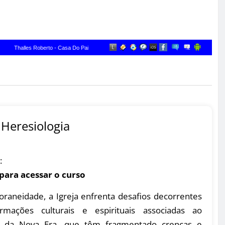
Heresiologia
:
 para acessar o curso
raneidade, a Igreja enfrenta desafios decorrentes
rmações culturais e espirituais associadas ao
 da Nova Era, que têm fragmentado crenças e