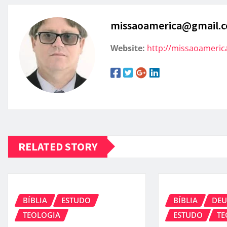
missaoamerica@gmail.
Website:
http://missaoameric
RELATED STORY
BÍBLIA
ESTUDO
BÍBLIA
DEU
TEOLOGIA
ESTUDO
TE