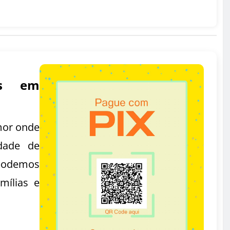
as em
mor onde
dade de
podemos
mílias e