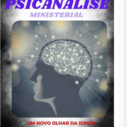
s
a
o
a
s
r
o
s
o