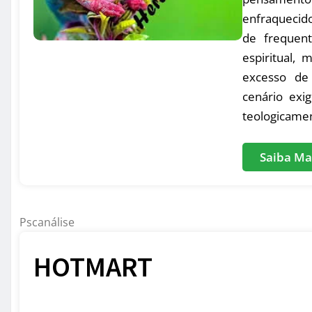
enfraquecid
de frequent
espiritual,
excesso de 
cenário exig
teologicamen
Saiba Ma
Pscanálise
HOTMART