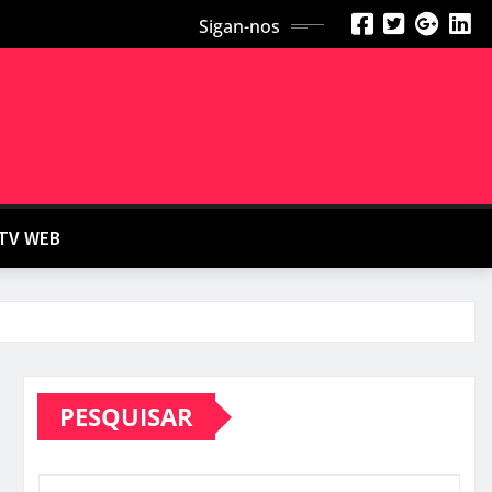
Sigan-nos
TV WEB
PESQUISAR