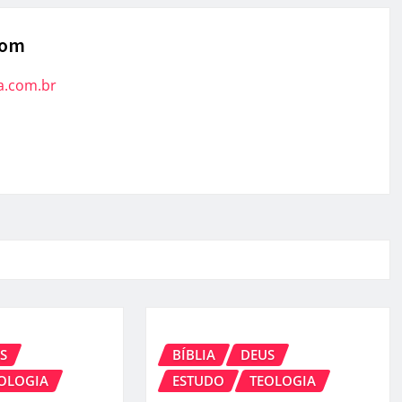
com
a.com.br
S
BÍBLIA
DEUS
OLOGIA
ESTUDO
TEOLOGIA