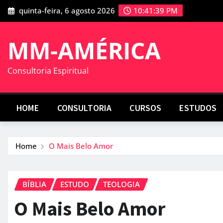
Skip
quinta-feira, 6 agosto 2026
10:41:40 PM
to
content
MM-AMÉRICA
Consultoria Espiritual
HOME
CONSULTORIA
CURSOS
ESTUDOS
Home
O Mais Belo Amor
BÍBLIA
ESTUDO
TEOLOGIA
O Mais Belo Amor