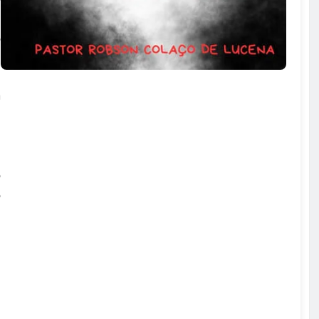
l
o
a
m
e
i
o
o
u