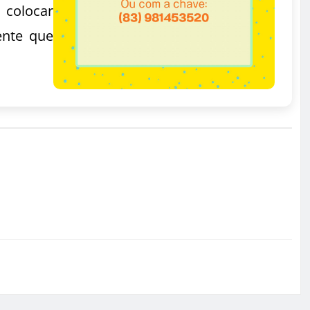
 colocar
ente que